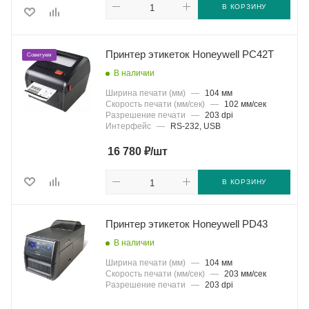
В КОРЗИНУ
Принтер этикеток Honeywell PC42T
Советуем
В наличии
Ширина печати (мм)
—
104 мм
Скорость печати (мм/сек)
—
102 мм/сек
Разрешение печати
—
203 dpi
Интерфейс
—
RS-232, USB
₽
16 780
/шт
В КОРЗИНУ
Принтер этикеток Honeywell PD43
В наличии
Ширина печати (мм)
—
104 мм
Скорость печати (мм/сек)
—
203 мм/сек
Разрешение печати
—
203 dpi