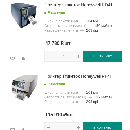
Принтер этикеток Honeywell PD41
В наличии
Ширина печати (мм)
—
104 мм
Скорость печати (мм/сек)
—
150 мм/сек
Разрешение печати
—
203 dpi
₽
47 780
/шт
В КОРЗИНУ
Принтер этикеток Honeywell PF4i
В наличии
Ширина печати (мм)
—
104 мм
Скорость печати (мм/сек)
—
127 мм/сек
Разрешение печати
—
203 dpi
₽
115 910
/шт
В КОРЗИНУ