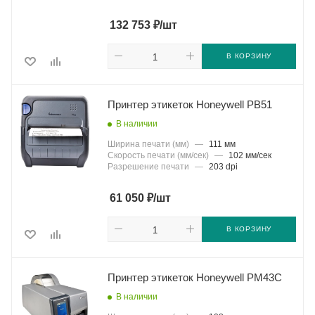
₽
132 753
/шт
В КОРЗИНУ
Принтер этикеток Honeywell PB51
В наличии
Ширина печати (мм)
—
111 мм
Скорость печати (мм/сек)
—
102 мм/сек
Разрешение печати
—
203 dpi
₽
61 050
/шт
В КОРЗИНУ
Принтер этикеток Honeywell PM43C
В наличии