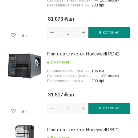
Скорость печати (мм/сек)
—
203 мм/сек
Разрешение печати
—
203 dpi
₽
81 073
/шт
В КОРЗИНУ
Принтер этикеток Honeywell PD42
В наличии
Ширина печати (мм)
—
106 мм
Скорость печати (мм/сек)
—
100 мм/сек
Разрешение печати
—
203 dpi
₽
31 517
/шт
В КОРЗИНУ
Принтер этикеток Honeywell PB21