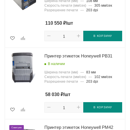
Ширина печати (мм)
—
108 мм
Скорость печати (мм/сек)
—
305 мм/сек
Разрешение печати
—
203 dpi
₽
110 550
/шт
В КОРЗИНУ
Принтер этикеток Honeywell PB31
В наличии
Ширина печати (мм)
—
83 мм
Скорость печати (мм/сек)
—
102 мм/сек
Разрешение печати
—
203 dpi
₽
58 030
/шт
В КОРЗИНУ
Принтер этикеток Honeywell PM42
Советуем