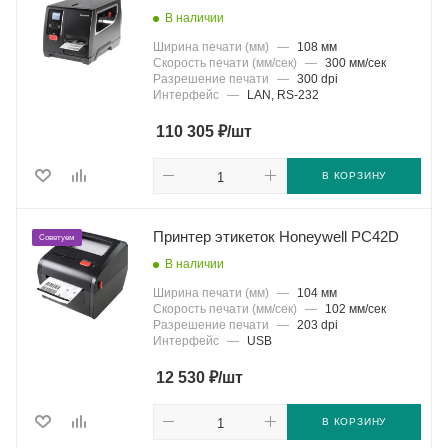
В наличии
Ширина печати (мм)
—
108 мм
Скорость печати (мм/сек)
—
300 мм/сек
Разрешение печати
—
300 dpi
Интерфейс
—
LAN, RS-232
₽
110 305
/шт
В КОРЗИНУ
Принтер этикеток Honeywell PC42D
Советуем
В наличии
Ширина печати (мм)
—
104 мм
Скорость печати (мм/сек)
—
102 мм/сек
Разрешение печати
—
203 dpi
Интерфейс
—
USB
₽
12 530
/шт
В КОРЗИНУ