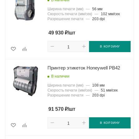
В наличии
Ширина печати (мм)
—
56 мм
Скорость печати (мм/сек)
—
102 мм/сек
Разрешение печати
—
203 dpi
₽
49 930
/шт
В КОРЗИНУ
Принтер этикеток Honeywell PB42
В наличии
Ширина печати (мм)
—
108 мм
Скорость печати (мм/сек)
—
51 мм/сек
Разрешение печати
—
203 dpi
₽
91 570
/шт
В КОРЗИНУ