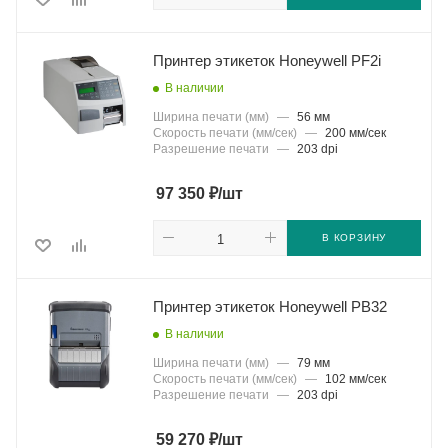
Принтер этикеток Honeywell PF2i
В наличии
Ширина печати (мм)
—
56 мм
Скорость печати (мм/сек)
—
200 мм/сек
Разрешение печати
—
203 dpi
₽
97 350
/шт
В КОРЗИНУ
Принтер этикеток Honeywell PB32
В наличии
Ширина печати (мм)
—
79 мм
Скорость печати (мм/сек)
—
102 мм/сек
Разрешение печати
—
203 dpi
₽
59 270
/шт