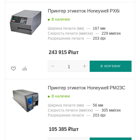
Принтер этикеток Honeywell PX6i
В наличии
Ширина печати (мм)
—
167 мм
Скорость печати (мм/сек)
—
229 мм/сек
Разрешение печати
—
203 dpi
₽
243 915
/шт
В КОРЗИНУ
Принтер этикеток Honeywell PM23C
В наличии
Ширина печати (мм)
—
56 мм
Скорость печати (мм/сек)
—
305 мм/сек
Разрешение печати
—
203 dpi
₽
105 385
/шт