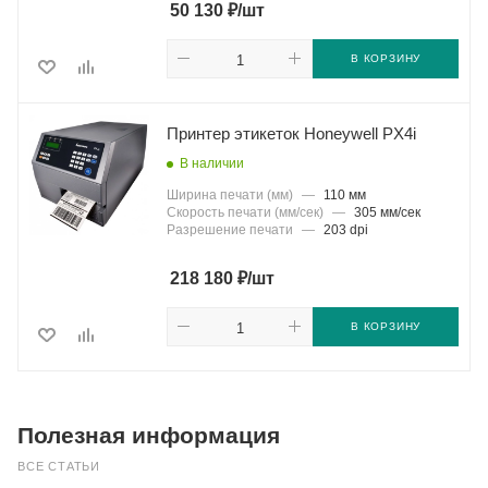
₽
50 130
/шт
В КОРЗИНУ
Принтер этикеток Honeywell PX4i
В наличии
Ширина печати (мм)
—
110 мм
Скорость печати (мм/сек)
—
305 мм/сек
Разрешение печати
—
203 dpi
₽
218 180
/шт
В КОРЗИНУ
Полезная информация
ВСЕ СТАТЬИ