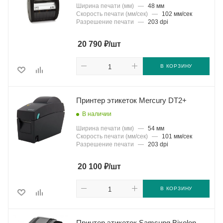
Ширина печати (мм)
—
48 мм
Скорость печати (мм/сек)
—
102 мм/сек
Разрешение печати
—
203 dpi
₽
20 790
/шт
В КОРЗИНУ
Принтер этикеток Mercury DT2+
В наличии
Ширина печати (мм)
—
54 мм
Скорость печати (мм/сек)
—
101 мм/сек
Разрешение печати
—
203 dpi
₽
20 100
/шт
В КОРЗИНУ
Принтер этикеток Samsung Bixolon