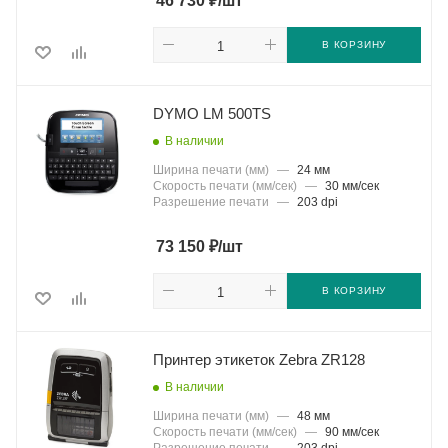
₽
46 730
/шт
В КОРЗИНУ
DYMO LM 500TS
В наличии
Ширина печати (мм)
—
24 мм
Скорость печати (мм/сек)
—
30 мм/сек
Разрешение печати
—
203 dpi
₽
73 150
/шт
В КОРЗИНУ
Принтер этикеток Zebra ZR128
В наличии
Ширина печати (мм)
—
48 мм
Скорость печати (мм/сек)
—
90 мм/сек