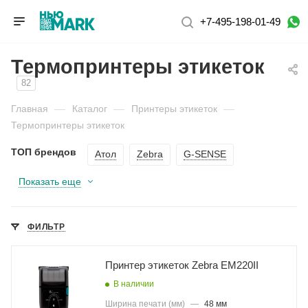
+7-495-198-01-49
Термопринтеры этикеток
82
Главная
—
Каталог
—
Принтеры этикеток
—
Термопринтеры этикеток
ТОП брендов
Атол
Zebra
G-SENSE
Показать еще
ФИЛЬТР
Принтер этикеток Zebra EM220II
В наличии
Ширина печати (мм)
—
48 мм