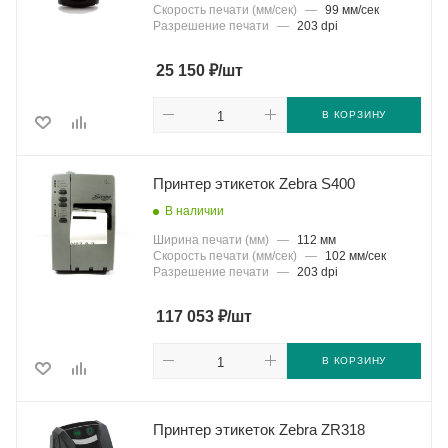
Скорость печати (мм/сек)
—
99 мм/сек
Разрешение печати
—
203 dpi
₽
25 150
/шт
В КОРЗИНУ
Принтер этикеток Zebra S400
В наличии
Ширина печати (мм)
—
112 мм
Скорость печати (мм/сек)
—
102 мм/сек
Разрешение печати
—
203 dpi
₽
117 053
/шт
В КОРЗИНУ
Принтер этикеток Zebra ZR318