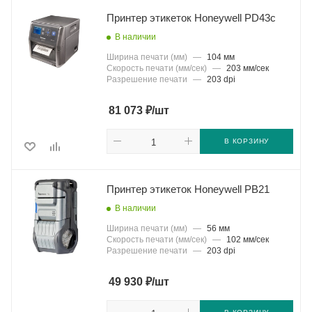
Принтер этикеток Honeywell PD43c
В наличии
Ширина печати (мм)
—
104 мм
Скорость печати (мм/сек)
—
203 мм/сек
Разрешение печати
—
203 dpi
₽
81 073
/шт
В КОРЗИНУ
Принтер этикеток Honeywell PB21
В наличии
Ширина печати (мм)
—
56 мм
Скорость печати (мм/сек)
—
102 мм/сек
Разрешение печати
—
203 dpi
₽
49 930
/шт