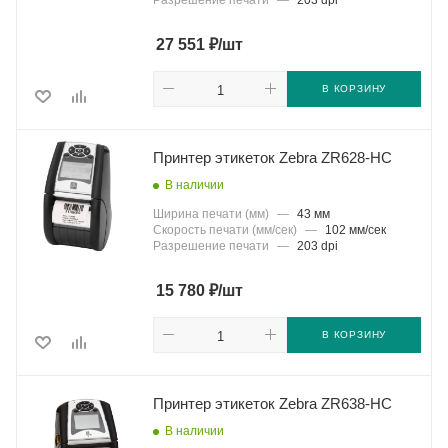
Разрешение печати
—
203 dpi
₽
27 551
/шт
В КОРЗИНУ
Принтер этикеток Zebra ZR628-HC
В наличии
Ширина печати (мм)
—
43 мм
Скорость печати (мм/сек)
—
102 мм/сек
Разрешение печати
—
203 dpi
₽
15 780
/шт
В КОРЗИНУ
Принтер этикеток Zebra ZR638-HC
В наличии