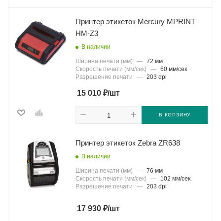
Принтер этикеток Mercury MPRINT
HM-Z3
В наличии
Ширина печати (мм)
—
72 мм
Скорость печати (мм/сек)
—
60 мм/сек
Разрешение печати
—
203 dpi
₽
15 010
/шт
В КОРЗИНУ
Принтер этикеток Zebra ZR638
В наличии
Ширина печати (мм)
—
76 мм
Скорость печати (мм/сек)
—
102 мм/сек
Разрешение печати
—
203 dpi
₽
17 930
/шт