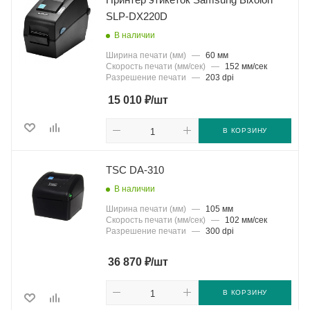
SLP-DX220D
В наличии
Ширина печати (мм)
—
60 мм
Скорость печати (мм/сек)
—
152 мм/сек
Разрешение печати
—
203 dpi
₽
15 010
/шт
В КОРЗИНУ
TSC DA-310
В наличии
Ширина печати (мм)
—
105 мм
Скорость печати (мм/сек)
—
102 мм/сек
Разрешение печати
—
300 dpi
₽
36 870
/шт
В КОРЗИНУ