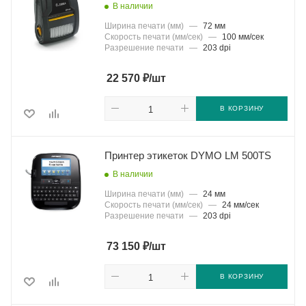
В наличии
Ширина печати (мм)
—
72 мм
Скорость печати (мм/сек)
—
100 мм/сек
Разрешение печати
—
203 dpi
₽
22 570
/шт
В КОРЗИНУ
Принтер этикеток DYMO LM 500TS
В наличии
Ширина печати (мм)
—
24 мм
Скорость печати (мм/сек)
—
24 мм/сек
Разрешение печати
—
203 dpi
₽
73 150
/шт
В КОРЗИНУ