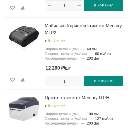
В КОРЗИНУ
Мобильный принтер этикеток Mercury
MLP2
В наличии
Ширина печати (мм)
—
48 мм
Скорость печати (мм/сек)
—
60 мм/сек
Разрешение печати
—
203 dpi
₽
12 200
/шт
В КОРЗИНУ
Принтер этикеток Mercury DT4+
В наличии
Ширина печати (мм)
—
108 мм
Скорость печати (мм/сек)
—
127 мм/сек
Разрешение печати
—
203 dpi