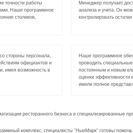
ие точности работы
Менеджер получает дос
ами. Наше программное
анализа и учета. Он мо
ояние столиков,
контролировать остатки
о стороны персонала,
Наше программное обес
ействиям официантов и
проводить специальные 
и, имея возможность в
постоянным и новым кл
оценки эффективности в
имели полное представл
тизации ресторанного бизнеса и специализированные про
раммный комплекс, специалисты "НьюМарк" готовы помочь 