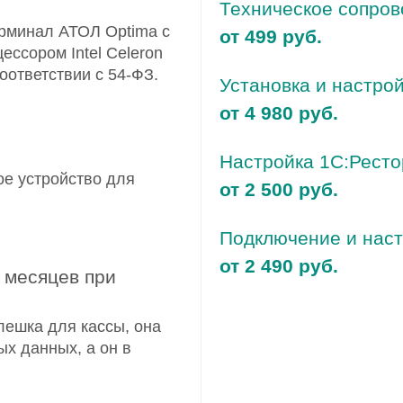
Техническое сопро
рминал АТОЛ Optima с
от 499 руб.
ссором Intel Celeron
оответствии с 54-ФЗ.
Установка и настро
от 4 980 руб.
Настройка 1С:Ресто
ое устройство для
от 2 500 руб.
Подключение и наст
от 2 490 руб.
 месяцев при
ешка для кассы, она
ых данных, а он в