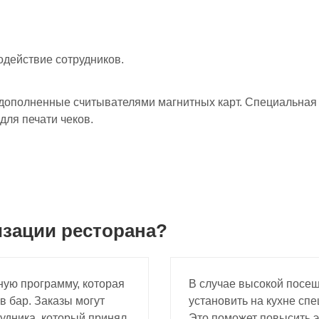
действие сотрудников.
ополненные считывателями магнитных карт. Специальная п
ля печати чеков.
изации ресторана?
ную программу, которая
В случае высокой посе
 бар. Заказы могут
установить на кухне сп
удника, который принял
Это поможет повысить 