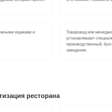
нежными ящиками и
Товаровед или менеджер
устанавливают специаль
производственный, бухг
заведения.
тизация ресторана