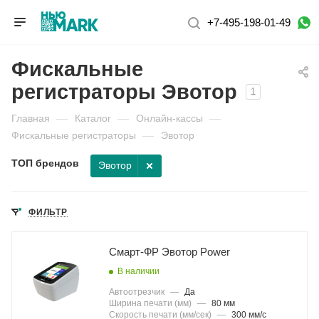
+7-495-198-01-49
Фискальные
регистраторы Эвотор
1
Главная
—
Каталог
—
Онлайн-кассы
—
Фискальные регистраторы
—
Эвотор
ТОП брендов
Эвотор
ФИЛЬТР
Смарт-ФР Эвотор Power
В наличии
Автоотрезчик
—
Да
Ширина печати (мм)
—
80 мм
Скорость печати (мм/сек)
—
300 мм/с