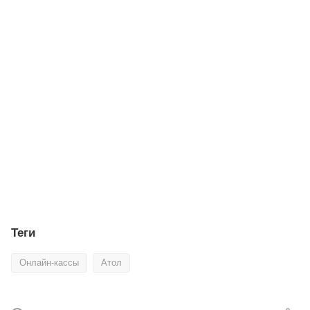
Фискальный регистратор Атол 50Ф
В наличии
от
25 500 ₽
Теги
Онлайн-кассы
Атол