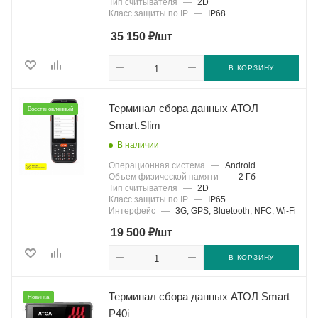
Тип считывателя
—
2D
Класс защиты по IP
—
IP68
₽
35 150
/шт
В КОРЗИНУ
Терминал сбора данных АТОЛ
Восстановленный
Smart.Slim
В наличии
Операционная система
—
Android
Объем физической памяти
—
2 Гб
Тип считывателя
—
2D
Класс защиты по IP
—
IP65
Интерфейс
—
3G, GPS, Bluetooth, NFC, Wi-Fi
₽
19 500
/шт
В КОРЗИНУ
Терминал сбора данных АТОЛ Smart
Новинка
P40i