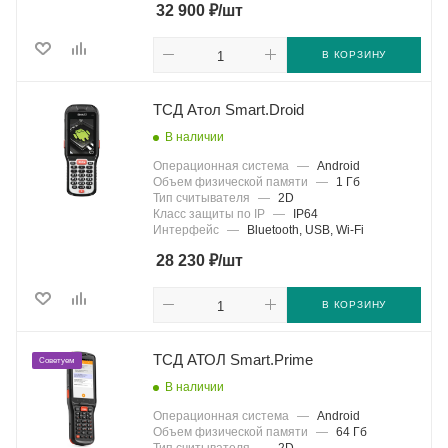
₽
32 900
/шт
В КОРЗИНУ
ТСД Атол Smart.Droid
В наличии
Операционная система
—
Android
Объем физической памяти
—
1 Гб
Тип считывателя
—
2D
Класс защиты по IP
—
IP64
Интерфейс
—
Bluetooth, USB, Wi-Fi
₽
28 230
/шт
В КОРЗИНУ
ТСД АТОЛ Smart.Prime
Советуем
В наличии
Операционная система
—
Android
Объем физической памяти
—
64 Гб