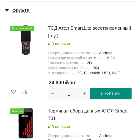
ФИЛЬТР
ТСД Атол Smart.Lite восстановленный
Восстановленный
(б.у.)
В наличии
Операционная система
—
Android
Объем физической памяти
—
16 Гб
Тип считывателя
—
2D
Класс защиты по IP
—
IP64
Интерфейс
—
3G, Bluetooth, USB, Wi-Fi
₽
24 900
/шт
В КОРЗИНУ
Терминал сбора данных АТОЛ Smart
Новинка
T31
В наличии
Операционная система
—
Android