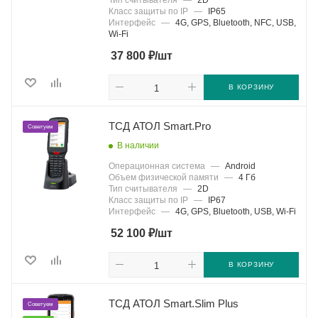
Тип считывателя
—
2D
Класс защиты по IP
—
IP65
Интерфейс
—
4G, GPS, Bluetooth, NFC, USB,
Wi-Fi
₽
37 800
/шт
В КОРЗИНУ
ТСД АТОЛ Smart.Pro
Советуем
В наличии
Операционная система
—
Android
Объем физической памяти
—
4 Гб
Тип считывателя
—
2D
Класс защиты по IP
—
IP67
Интерфейс
—
4G, GPS, Bluetooth, USB, Wi-Fi
₽
52 100
/шт
В КОРЗИНУ
ТСД АТОЛ Smart.Slim Plus
Советуем