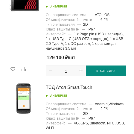
В наличии
Операционная система
—
АТОL OS
Объем физической памяти
—
6 Гб
Тип считывателя
—
2D
Класс защиты по IP
—
IP67
Интерфейс
—
1 х Pogo pin (USB + зарядка),
1 х USB Type-C (USB OTG + зарядка), 1 х USB
2.0 Type-A, 1 х DC-разъем, 1 х разъем для
наушников 3,5 мм
₽
129 100
/шт
В КОРЗИНУ
ТСД Атол Smart.Touch
В наличии
Операционная система
—
Android,Windows
Объем физической памяти
—
2 Гб
Тип считывателя
—
2D
Класс защиты по IP
—
IP67
Интерфейс
—
4G, GPS, Bluetooth, NFC, USB,
Wi-Fi