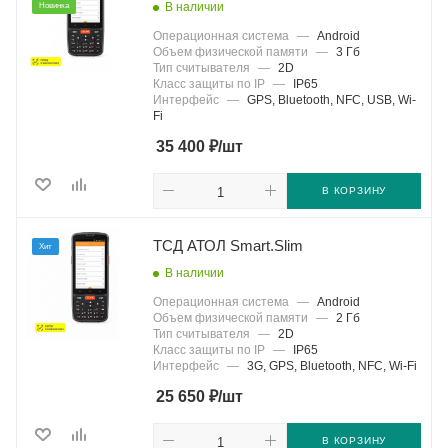
В наличии
Новинка
Операционная система
—
Android
Объем физической памяти
—
3 Гб
Тип считывателя
—
2D
Класс защиты по IP
—
IP65
Интерфейс
—
GPS, Bluetooth, NFC, USB, Wi-
Fi
₽
35 400
/шт
В КОРЗИНУ
ТСД АТОЛ Smart.Slim
Хит
В наличии
Операционная система
—
Android
Объем физической памяти
—
2 Гб
Тип считывателя
—
2D
Класс защиты по IP
—
IP65
Интерфейс
—
3G, GPS, Bluetooth, NFC, Wi-Fi
₽
25 650
/шт
В КОРЗИНУ