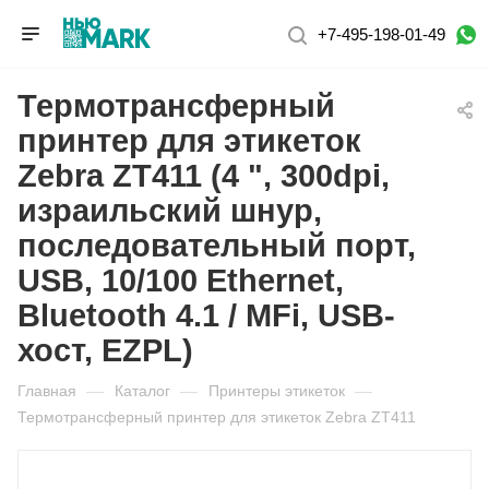
+7-495-198-01-49
Термотрансферный
принтер для этикеток
Zebra ZT411 (4 ", 300dpi,
израильский шнур,
последовательный порт,
USB, 10/100 Ethernet,
Bluetooth 4.1 / MFi, USB-
хост, EZPL)
Главная
—
Каталог
—
Принтеры этикеток
—
Термотрансферный принтер для этикеток Zebra ZT411