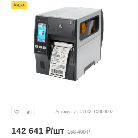
Акция
Артикул:
ZT41143-T0B0000Z
₽
142 641
/шт
₽
158 490