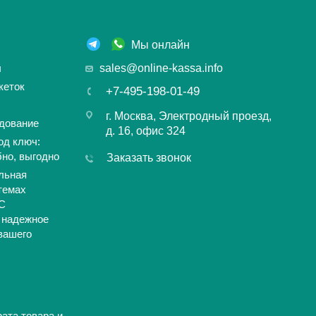
Мы онлайн
ы
sales@online-kassa.info
кеток
+7-495-198-01-49
г. Москва, Электродный проезд,
дование
д. 16, офис 324
од ключ:
бно, выгодно
Заказать звонок
льная
темах
С
 надежное
вашего
ата товара и