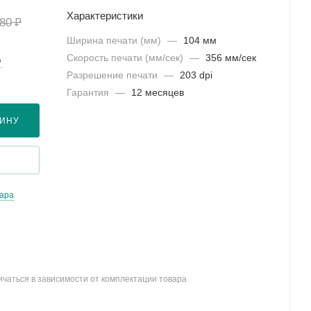
Характеристики
₽
780
Ширина печати (мм)
—
104 мм
Скорость печати (мм/сек)
—
356 мм/сек
?
Разрешение печати
—
203 dpi
Гарантия
—
12 месяцев
ЗИНУ
вара
ичаться в зависимости от комплектации товара