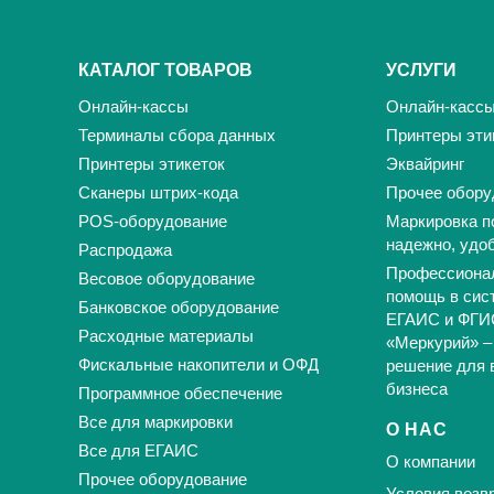
КАТАЛОГ ТОВАРОВ
УСЛУГИ
Онлайн-кассы
Онлайн-касс
Терминалы сбора данных
Принтеры эти
Принтеры этикеток
Эквайринг
Сканеры штрих-кода
Прочее обору
POS-оборудование
Маркировка п
надежно, удо
Распродажа
Профессиона
Весовое оборудование
помощь в сис
Банковское оборудование
ЕГАИС и ФГИ
Расходные материалы
«Меркурий» –
Фискальные накопители и ОФД
решение для 
бизнеса
Программное обеспечение
Все для маркировки
О НАС
Все для ЕГАИС
О компании
Прочее оборудование
Условия возвр