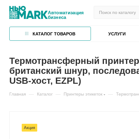
Автоматизация
бизнеса
КАТАЛОГ ТОВАРОВ
УСЛУГИ
Термотрансферный принтер дл
британский шнур, последовате
USB-хост, EZPL)
Главная
—
Каталог
—
Принтеры этикеток
—
Термотран
Акция