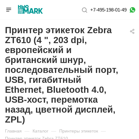
+7-495-198-01-49
Принтер этикеток Zebra
ZT610 (4 ", 203 dpi,
европейский и
британский шнур,
последовательный порт,
USB, гигабитный
Ethernet, Bluetooth 4.0,
USB-хост, перемотка
назад, цветной дисплей,
ZPL)
Главная
—
Каталог
—
Принтеры этикеток
—
Принтер этикеток Zebra ZT610