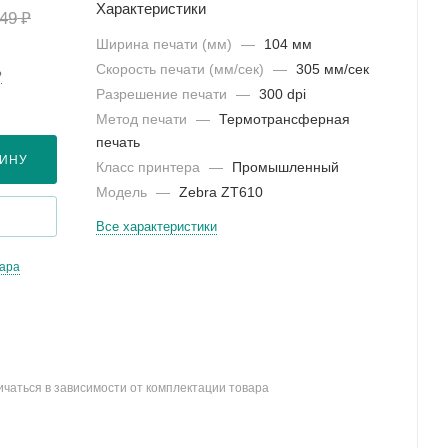
Характеристики
₽
449
Ширина печати (мм)
—
104 мм
Скорость печати (мм/сек)
—
305 мм/сек
?
Разрешение печати
—
300 dpi
Метод печати
—
Термотрансферная
печать
ЗИНУ
Класс принтера
—
Промышленный
Модель
—
Zebra ZT610
Все характеристики
вара
ичаться в зависимости от комплектации товара