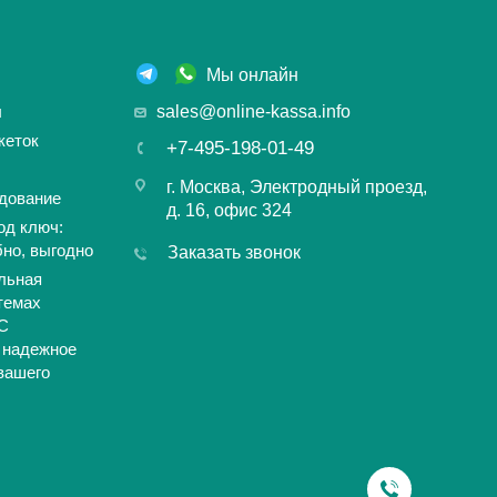
Мы онлайн
ы
sales@online-kassa.info
кеток
+7-495-198-01-49
г. Москва, Электродный проезд,
дование
д. 16, офис 324
од ключ:
бно, выгодно
Заказать звонок
льная
темах
С
 надежное
вашего