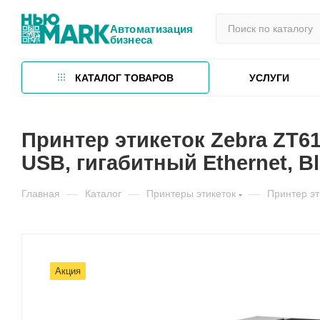
Автоматизация
бизнеса
КАТАЛОГ ТОВАРОВ
УСЛУГИ
Принтер этикеток Zebra ZT61
USB, гигабитный Ethernet, Bl
Главная
—
Каталог
—
Принтеры этикеток
—
Принтер эт
Акция