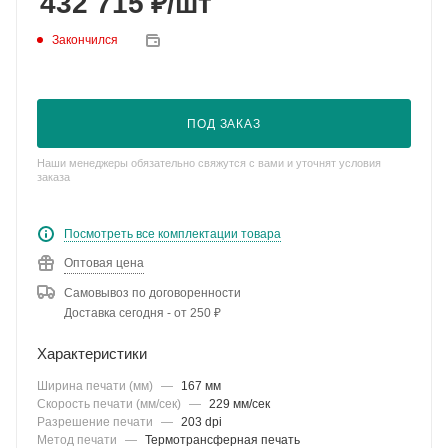
₽
432 715
/шт
Закончился
ПОД ЗАКАЗ
Наши менеджеры обязательно свяжутся с вами и уточнят условия
заказа
Посмотреть все комплектации товара
Оптовая цена
Самовывоз по договоренности
Доставка сегодня - от 250 ₽
Характеристики
Ширина печати (мм)
—
167 мм
Скорость печати (мм/сек)
—
229 мм/сек
Разрешение печати
—
203 dpi
Метод печати
—
Термотрансферная печать