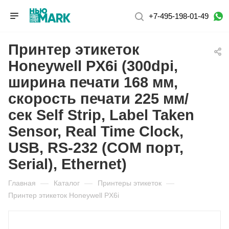
+7-495-198-01-49
Принтер этикеток
Honeywell PX6i (300dpi,
ширина печати 168 мм,
скорость печати 225 мм/
сек Self Strip, Label Taken
Sensor, Real Time Clock,
USB, RS-232 (COM порт,
Serial), Ethernet)
Главная
—
Каталог
—
Принтеры этикеток
—
Принтер этикеток Honeywell PX6i