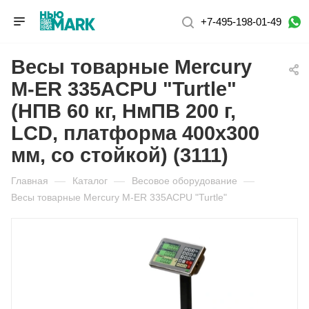
+7-495-198-01-49
Весы товарные Mercury
M-ER 335ACPU "Turtle"
(НПВ 60 кг, НмПВ 200 г,
LCD, платформа 400х300
мм, со стойкой) (3111)
Главная
—
Каталог
—
Весовое оборудование
—
Весы товарные Mercury M-ER 335ACPU "Turtle"