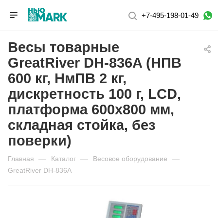
+7-495-198-01-49
Весы товарные
GreatRiver DH-836A (НПВ
600 кг, НмПВ 2 кг,
дискретность 100 г, LCD,
платформа 600х800 мм,
складная стойка, без
поверки)
Главная
—
Каталог
—
Весовое оборудование
—
GreatRiver DH-836A