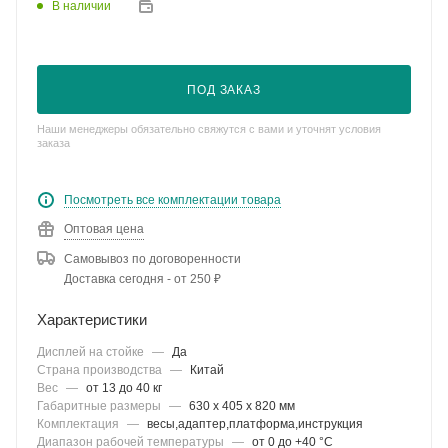
В наличии
ПОД ЗАКАЗ
Наши менеджеры обязательно свяжутся с вами и уточнят условия
заказа
Посмотреть все комплектации товара
Оптовая цена
Самовывоз по договоренности
Доставка сегодня - от 250 ₽
Характеристики
Дисплей на стойке
—
Да
Страна производства
—
Китай
Вес
—
от 13 до 40 кг
Габаритные размеры
—
630 х 405 х 820 мм
Комплектация
—
весы,адаптер,платформа,инструкция
Диапазон рабочей температуры
—
от 0 до +40 °С