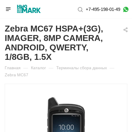
+7-495-198-01-49
Zebra MC67 HSPA+(3G),
IMAGER, 8MP CAMERA,
ANDROID, QWERTY,
1/8GB, 1.5X
Главная
—
Каталог
—
Терминалы сбора данных
—
Zebra MC67