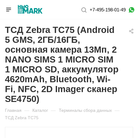
+7-495-198-01-49
ТСД Zebra TC75 (Android
5 GMS, 2ГБ/16ГБ,
основная камера 13Мп, 2
NANO SIMS 1 MICRO SIM
1 MICRO SD, аккумулятор
4620mAh, Bluetooth, Wi-
Fi, NFC, 2D Imager сканер
SE4750)
Главная
—
Каталог
—
Терминалы сбора данных
—
ТСД Zebra TC75