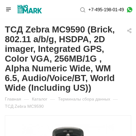
+7-495-198-01-49
ТСД Zebra MC9590 (Brick,
802.11 a/b/g, HSDPA, 2D
imager, Integrated GPS,
Color VGA, 256MB/1G ,
Alpha Numeric Wide, WM
6.5, Audio/Voice/BT, World
Wide (Including US))
Главная
—
Каталог
—
Терминалы сбора данных
—
ТСД Zebra MC9590