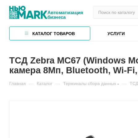
Автоматизация
бизнеса
КАТАЛОГ ТОВАРОВ
УСЛУГИ
ТСД Zebra MC67 (Windows Mo
камера 8Мп, Bluetooth, Wi-Fi
Главная
—
Каталог
—
Терминалы сбора данных
—
ТСД