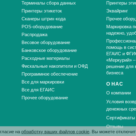
Терминалы сбора данных
Принтеры эти
Принтеры этикеток
Эквайринг
Сканеры штрих-кода
Прочее обору
POS-оборудование
Маркировка п
надежно, удо
Распродажа
Профессиона
Весовое оборудование
помощь в сис
Банковское оборудование
ЕГАИС и ФГИ
Расходные материалы
«Меркурий» –
Фискальные накопители и ОФД
решение для 
бизнеса
Программное обеспечение
Все для маркировки
О НАС
Все для ЕГАИС
О компании
Прочее оборудование
Условия возвр
денежных сре
Сертификаты
Отзывы
огласие на
обработку ваших файлов cookie
. Вы можете отключит