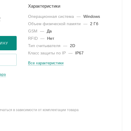
Характеристики
Операционная система
—
Windows
?
Объем физической памяти
—
2 Гб
GSM
—
Да
RFID
—
Нет
ЗИНУ
Тип считывателя
—
2D
Класс защиты по IP
—
IP67
Все характеристики
вара
ичаться в зависимости от комплектации товара