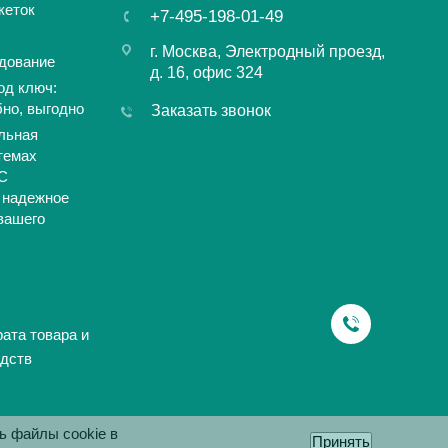
кеток
+7-495-198-01-49
г. Москва, Электродный проезд,
дование
д. 16, офис 324
од ключ:
бно, выгодно
Заказать звонок
льная
темах
С
 надежное
вашего
ата товара и
дств
ь файлы cookie в
Принять