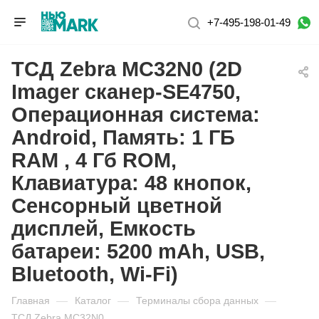
+7-495-198-01-49
ТСД Zebra MC32N0 (2D
Imager сканер-SE4750,
Операционная система:
Android, Память: 1 ГБ
RAM , 4 Гб ROM,
Клавиатура: 48 кнопок,
Сенсорный цветной
дисплей, Емкость
батареи: 5200 mAh, USB,
Bluetooth, Wi-Fi)
Главная
—
Каталог
—
Терминалы сбора данных
—
ТСД Zebra MC32N0