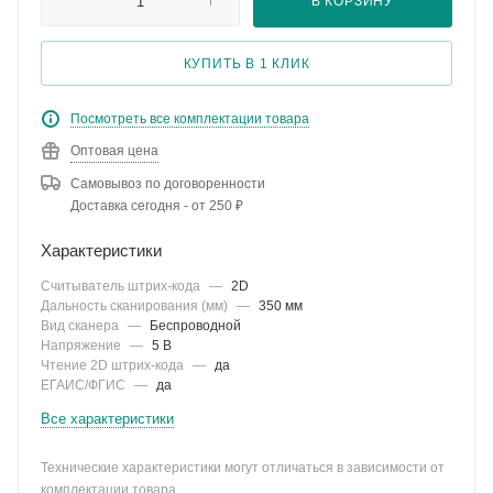
В КОРЗИНУ
КУПИТЬ В 1 КЛИК
Посмотреть все комплектации товара
Оптовая цена
Самовывоз по договоренности
Доставка сегодня - от 250 ₽
Характеристики
Считыватель штрих-кода
—
2D
Дальность сканирования (мм)
—
350 мм
Вид сканера
—
Беспроводной
Напряжение
—
5 В
Чтение 2D штрих-кода
—
да
ЕГАИС/ФГИС
—
да
Все характеристики
Технические характеристики могут отличаться в зависимости от
комплектации товара