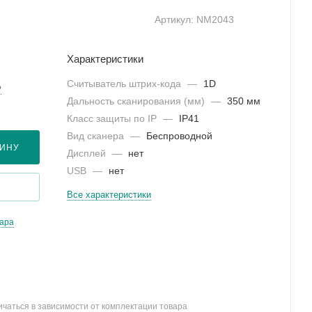
Артикул:
NM2043
Характеристики
Считыватель штрих-кода
—
1D
?
Дальность сканирования (мм)
—
350 мм
Класс защиты по IP
—
IP41
Вид сканера
—
Беспроводной
ЗИНУ
Дисплей
—
нет
USB
—
нет
Все характеристики
вара
ичаться в зависимости от комплектации товара