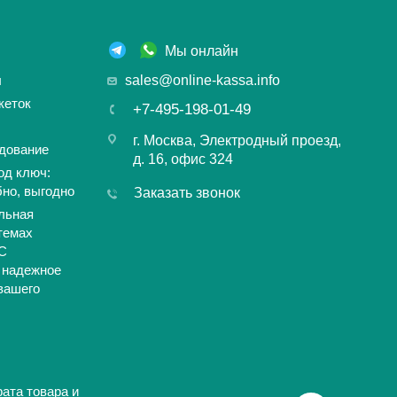
Мы онлайн
ы
sales@online-kassa.info
кеток
+7-495-198-01-49
г. Москва, Электродный проезд,
дование
д. 16, офис 324
од ключ:
бно, выгодно
Заказать звонок
льная
темах
С
 надежное
вашего
ата товара и