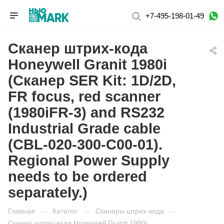
+7-495-198-01-49
Сканер штрих-кода
Honeywell Granit 1980i
(Сканер SER Kit: 1D/2D,
FR focus, red scanner
(1980iFR-3) and RS232
Industrial Grade cable
(CBL-020-300-C00-01).
Regional Power Supply
needs to be ordered
separately.)
Главная
—
Каталог
—
Сканеры штрих-кода
—
Сканер штрих-кода Honeywell Granit 1980i