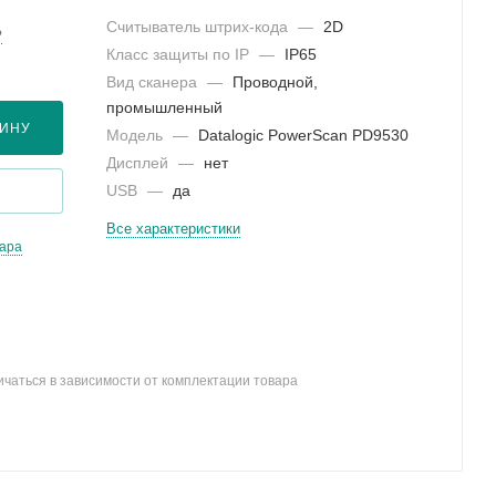
Считыватель штрих-кода
—
2D
?
Класс защиты по IP
—
IP65
Вид сканера
—
Проводной,
промышленный
ЗИНУ
Модель
—
Datalogic PowerScan PD9530
Дисплей
—
нет
USB
—
да
Все характеристики
вара
ичаться в зависимости от комплектации товара