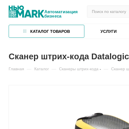
Автоматизация
бизнеса
КАТАЛОГ ТОВАРОВ
УСЛУГИ
Сканер штрих-кода Datalogi
Главная
—
Каталог
—
Сканеры штрих-кода
—
Сканер ш