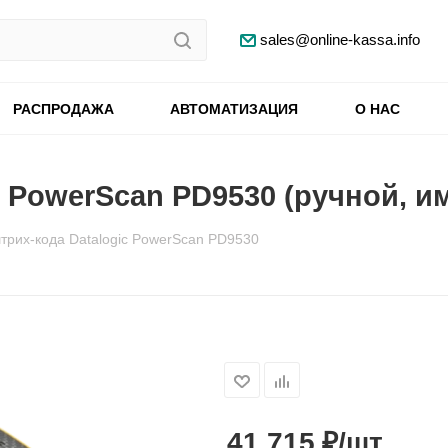
sales@online-kassa.info
РАСПРОДАЖА
АВТОМАТИЗАЦИЯ
О НАС
c PowerScan PD9530 (ручной, и
трих-кода Datalogic PowerScan PD9530
₽
41 715
/шт