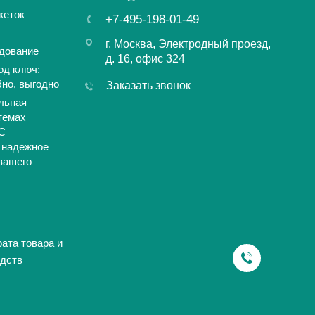
кеток
+7-495-198-01-49
г. Москва, Электродный проезд,
дование
д. 16, офис 324
од ключ:
бно, выгодно
Заказать звонок
льная
темах
С
 надежное
вашего
ата товара и
дств