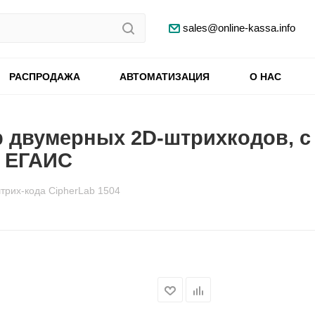
sales@online-kassa.info
РАСПРОДАЖА
АВТОМАТИЗАЦИЯ
О НАС
ер двумерных 2D-штрихкодов, 
. ЕГАИС
трих-кода CipherLab 1504