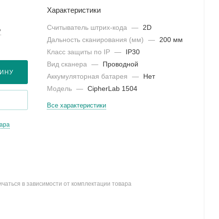
Характеристики
Считыватель штрих-кода
—
2D
?
Дальность сканирования (мм)
—
200 мм
Класс защиты по IP
—
IP30
Вид сканера
—
Проводной
ЗИНУ
Аккумуляторная батарея
—
Нет
Модель
—
CipherLab 1504
Все характеристики
вара
ичаться в зависимости от комплектации товара