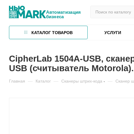
Автоматизация
бизнеса
КАТАЛОГ ТОВАРОВ
УСЛУГИ
CipherLab 1504A-USB, скан
USB (считыватель Motorola)
Главная
—
Каталог
—
Сканеры штрих-кода
—
Сканер ш