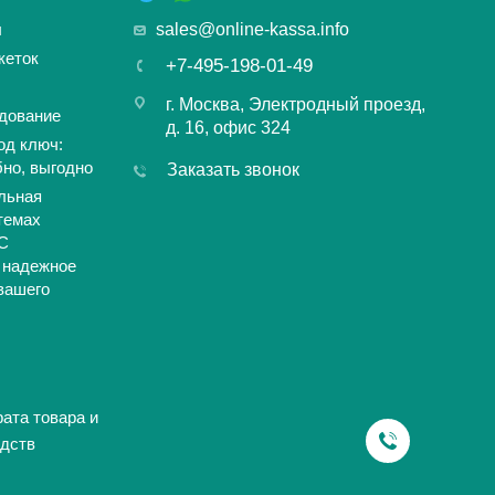
ы
sales@online-kassa.info
кеток
+7-495-198-01-49
г. Москва, Электродный проезд,
дование
д. 16, офис 324
од ключ:
бно, выгодно
Заказать звонок
льная
темах
С
 надежное
вашего
ата товара и
дств