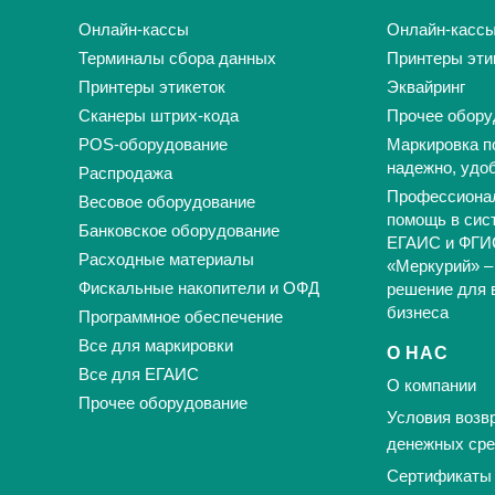
Онлайн-кассы
Онлайн-касс
Терминалы сбора данных
Принтеры эти
Принтеры этикеток
Эквайринг
Сканеры штрих-кода
Прочее обору
POS-оборудование
Маркировка п
надежно, удо
Распродажа
Профессиона
Весовое оборудование
помощь в сис
Банковское оборудование
ЕГАИС и ФГИ
Расходные материалы
«Меркурий» –
Фискальные накопители и ОФД
решение для 
бизнеса
Программное обеспечение
Все для маркировки
О НАС
Все для ЕГАИС
О компании
Прочее оборудование
Условия возвр
денежных сре
Сертификаты