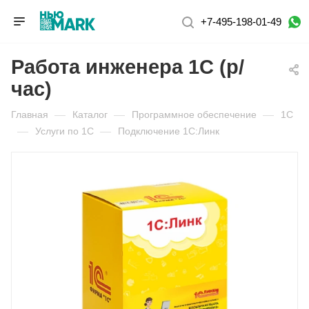
+7-495-198-01-49
Работа инженера 1С (р/
час)
Главная
—
Каталог
—
Программное обеспечение
—
1С
—
Услуги по 1С
—
Подключение 1С:Линк