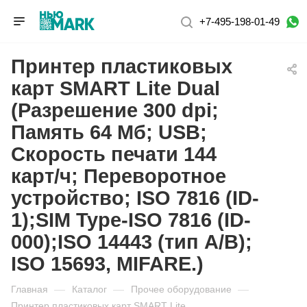
+7-495-198-01-49
Принтер пластиковых
карт SMART Lite Dual
(Разрешение 300 dpi;
Память 64 Мб; USB;
Скорость печати 144
карт/ч; Переворотное
устройство; ISO 7816 (ID-
1);SIM Type-ISO 7816 (ID-
000);ISO 14443 (тип A/B);
ISO 15693, MIFARE.)
Главная
—
Каталог
—
Прочее оборудование
—
Принтер пластиковых карт SMART Lite