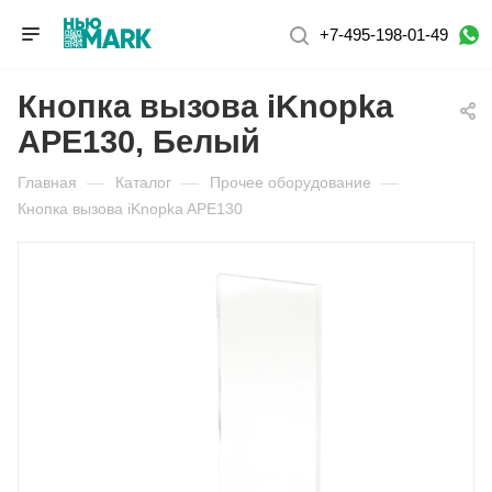
+7-495-198-01-49
Кнопка вызова iKnopka
APE130, Белый
Главная
—
Каталог
—
Прочее оборудование
—
Кнопка вызова iKnopka APE130