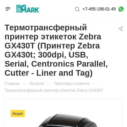
+7-495-198-01-49
Термотрансферный
принтер этикеток Zebra
GX430T (Принтер Zebra
GX430t; 300dpi, USB,
Serial, Centronics Parallel,
Cutter - Liner and Tag)
Главная
—
Каталог
—
Принтеры этикеток
—
Термотрансферный принтер этикеток Zebra GX430T
Акция