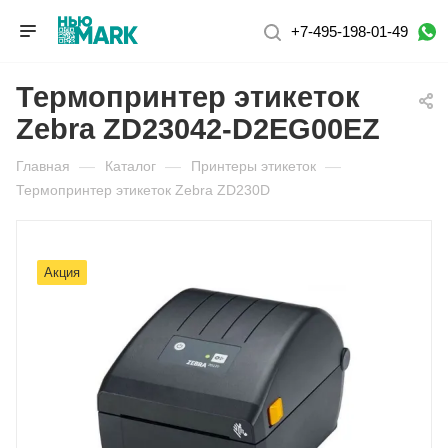
+7-495-198-01-49
Термопринтер этикеток
Zebra ZD23042-D2EG00EZ
Главная
—
Каталог
—
Принтеры этикеток
—
Термопринтер этикеток Zebra ZD230D
Акция