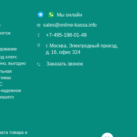
Мы онлайн
ы
sales@online-kassa.info
кеток
+7-495-198-01-49
г. Москва, Электродный проезд,
дование
д. 16, офис 324
од ключ:
бно, выгодно
Заказать звонок
льная
темах
С
 надежное
вашего
ата товара и