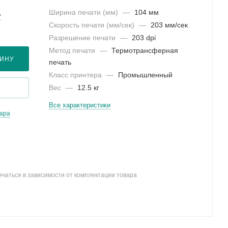
Ширина печати (мм)
—
104 мм
?
Скорость печати (мм/сек)
—
203 мм/сек
Разрешение печати
—
203 dpi
Метод печати
—
Термотрансферная
ЗИНУ
печать
Класс принтера
—
Промышленный
Вес
—
12.5 кг
Все характеристики
вара
ичаться в зависимости от комплектации товара