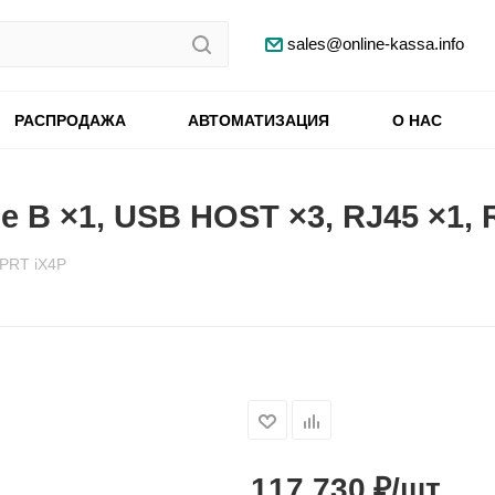
sales@online-kassa.info
РАСПРОДАЖА
АВТОМАТИЗАЦИЯ
О НАС
 B ×1, USB HOST ×3, RJ45 ×1, R
DPRT iX4P
₽
117 730
/шт