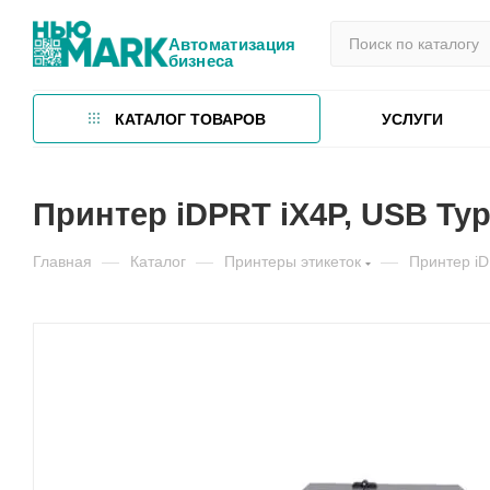
Автоматизация
бизнеса
КАТАЛОГ ТОВАРОВ
УСЛУГИ
Принтер iDPRT iX4P, USB Type
Главная
—
Каталог
—
Принтеры этикеток
—
Принтер i