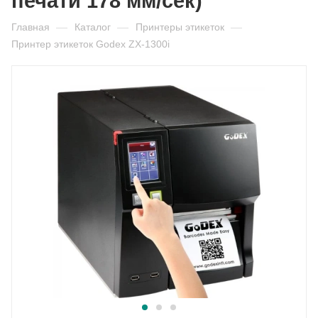
печати 178 мм/сек)
Главная
—
Каталог
—
Принтеры этикеток
—
Принтер этикеток Godex ZX-1300i