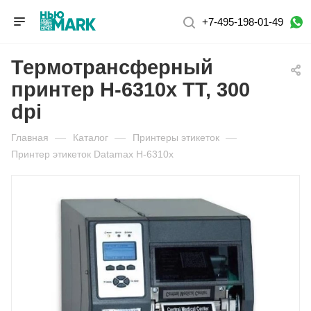
+7-495-198-01-49
Термотрансферный
принтер H-6310x TT, 300
dpi
Главная
—
Каталог
—
Принтеры этикеток
—
Принтер этикеток Datamax H-6310x