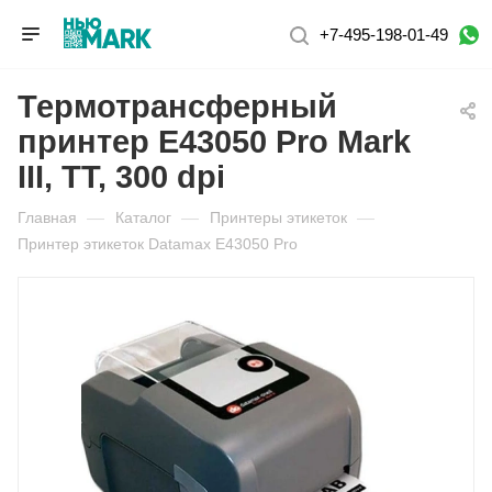
+7-495-198-01-49
Термотрансферный
принтер E43050 Pro Mark
III, TT, 300 dpi
Главная
—
Каталог
—
Принтеры этикеток
—
Принтер этикеток Datamax E43050 Pro