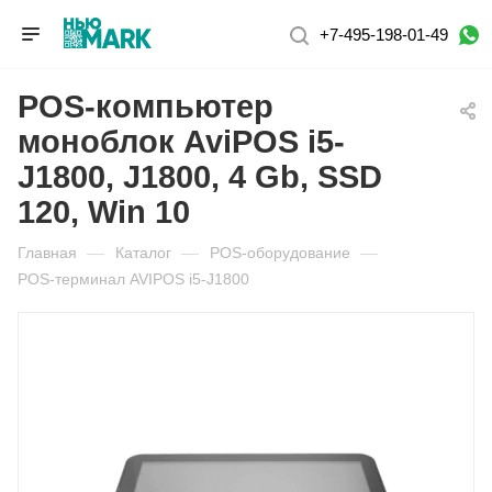
+7-495-198-01-49
POS-компьютер
моноблок AviPOS i5-
J1800, J1800, 4 Gb, SSD
120, Win 10
Главная
—
Каталог
—
POS-оборудование
—
POS-терминал AVIPOS i5-J1800