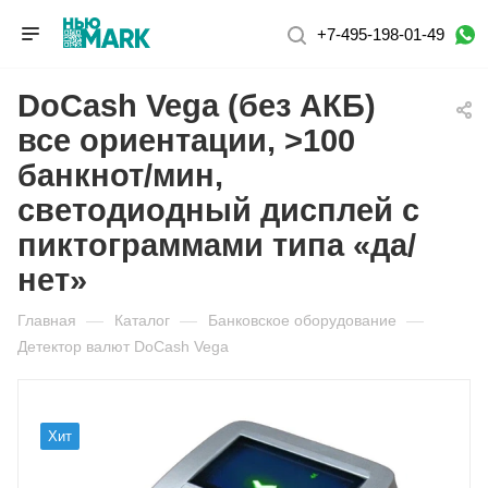
+7-495-198-01-49
DoCash Vega (без АКБ)
все ориентации, >100
банкнот/мин,
светодиодный дисплей с
пиктограммами типа «да/
нет»
Главная
—
Каталог
—
Банковское оборудование
—
Детектор валют DoCash Vega
Хит