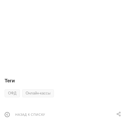
Код активации Платформа ОФД
В наличии
от
100 ₽
Теги
ОФД
Онлайн-кассы
НАЗАД К СПИСКУ