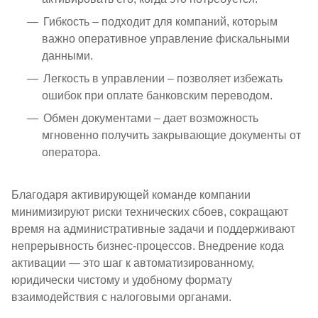
Гибкость – подходит для компаний, которым
важно оперативное управление фискальными
данными.
Легкость в управлении – позволяет избежать
ошибок при оплате банковским переводом.
Обмен документами – дает возможность
мгновенно получить закрывающие документы от
оператора.
Благодаря активирующей команде компании
минимизируют риски технических сбоев, сокращают
время на административные задачи и поддерживают
непрерывность бизнес-процессов. Внедрение кода
активации — это шаг к автоматизированному,
юридически чистому и удобному формату
взаимодействия с налоговыми органами.