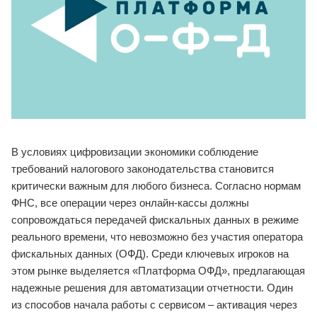
В условиях цифровизации экономики соблюдение
требований налогового законодательства становится
критически важным для любого бизнеса. Согласно нормам
ФНС, все операции через онлайн-кассы должны
сопровождаться передачей фискальных данных в режиме
реального времени, что невозможно без участия оператора
фискальных данных (ОФД). Среди ключевых игроков на
этом рынке выделяется «Платформа ОФД», предлагающая
надежные решения для автоматизации отчетности. Один
из способов начала работы с сервисом – активация через