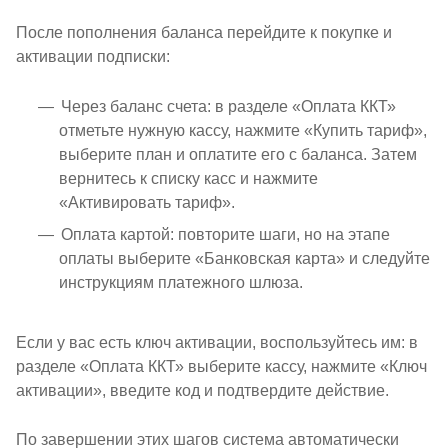
После пополнения баланса перейдите к покупке и
активации подписки:
Через баланс счета: в разделе «Оплата ККТ»
отметьте нужную кассу, нажмите «Купить тариф»,
выберите план и оплатите его с баланса. Затем
вернитесь к списку касс и нажмите
«Активировать тариф».
Оплата картой: повторите шаги, но на этапе
оплаты выберите «Банковская карта» и следуйте
инструкциям платежного шлюза.
Если у вас есть ключ активации, воспользуйтесь им: в
разделе «Оплата ККТ» выберите кассу, нажмите «Ключ
активации», введите код и подтвердите действие.
По завершении этих шагов система автоматически