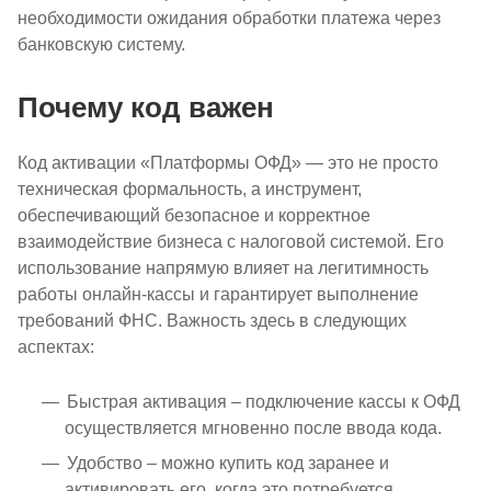
необходимости ожидания обработки платежа через
банковскую систему.
Почему код важен
Код активации «Платформы ОФД» — это не просто
техническая формальность, а инструмент,
обеспечивающий безопасное и корректное
взаимодействие бизнеса с налоговой системой. Его
использование напрямую влияет на легитимность
работы онлайн-кассы и гарантирует выполнение
требований ФНС. Важность здесь в следующих
аспектах:
Быстрая активация – подключение кассы к ОФД
осуществляется мгновенно после ввода кода.
Удобство – можно купить код заранее и
активировать его, когда это потребуется.