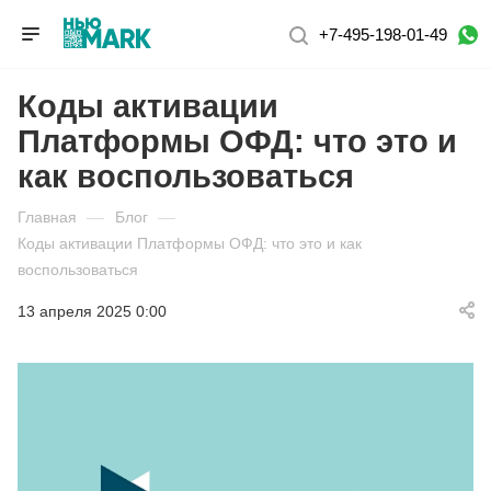
+7-495-198-01-49
Коды активации
Платформы ОФД: что это и
как воспользоваться
Главная
—
Блог
—
Коды активации Платформы ОФД: что это и как
воспользоваться
13 апреля 2025 0:00