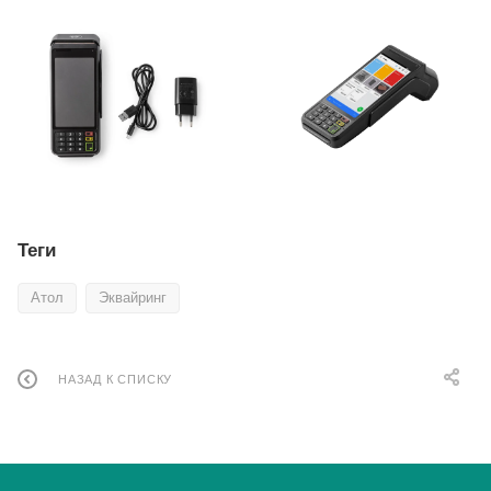
Теги
Атол
Эквайринг
НАЗАД К СПИСКУ