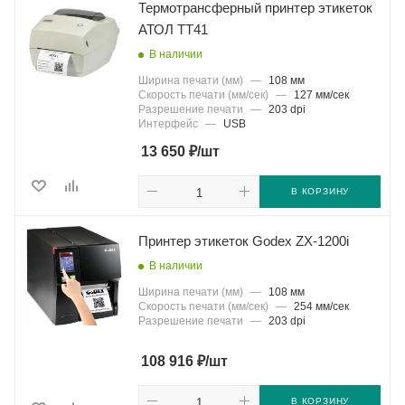
Термотрансферный принтер этикеток
АТОЛ TT41
В наличии
Ширина печати (мм)
—
108 мм
Скорость печати (мм/сек)
—
127 мм/сек
Разрешение печати
—
203 dpi
Интерфейс
—
USB
₽
13 650
/шт
В КОРЗИНУ
Принтер этикеток Godex ZX-1200i
В наличии
Ширина печати (мм)
—
108 мм
Скорость печати (мм/сек)
—
254 мм/сек
Разрешение печати
—
203 dpi
₽
108 916
/шт
В КОРЗИНУ