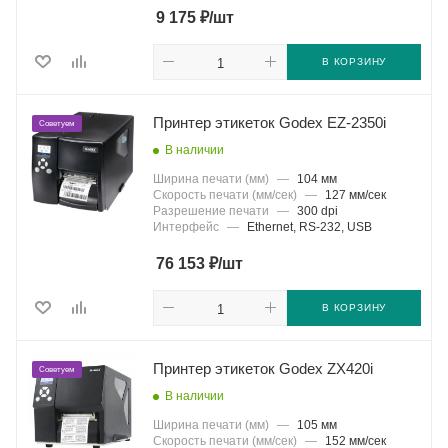
₽
9 175
/шт
В КОРЗИНУ
Принтер этикеток Godex EZ-2350i
Советуем
В наличии
Ширина печати (мм)
—
104 мм
Скорость печати (мм/сек)
—
127 мм/сек
Разрешение печати
—
300 dpi
Интерфейс
—
Ethernet, RS-232, USB
₽
76 153
/шт
В КОРЗИНУ
Принтер этикеток Godex ZX420i
Советуем
В наличии
Ширина печати (мм)
—
105 мм
Скорость печати (мм/сек)
—
152 мм/сек