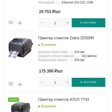
Интерфейс
—
Ethernet, RS-232, USB
₽
24 753
/шт
В КОРЗИНУ
Принтер этикеток Zebra ZD500R
В наличии
Ширина печати (мм)
—
104 мм
Скорость печати (мм/сек)
—
102 мм/сек
Разрешение печати
—
203 dpi
₽
175 390
/шт
В КОРЗИНУ
Принтер этикеток АТОЛ TT43
Новинка
В наличии