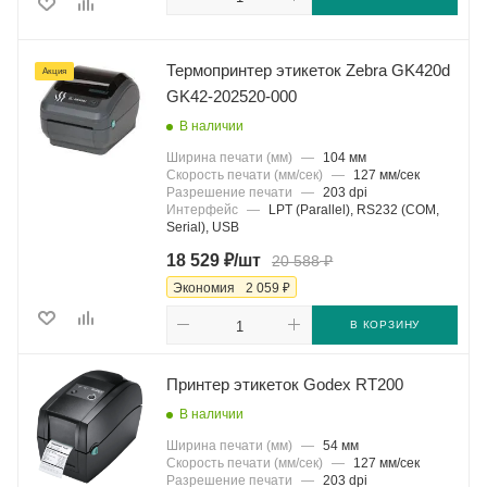
Термопринтер этикеток Zebra GK420d
Акция
GK42-202520-000
В наличии
Ширина печати (мм)
—
104 мм
Скорость печати (мм/сек)
—
127 мм/сек
Разрешение печати
—
203 dpi
Интерфейс
—
LPT (Parallel), RS232 (COM,
Serial), USB
₽
₽
18 529
/шт
20 588
₽
Экономия
2 059
В КОРЗИНУ
Принтер этикеток Godex RT200
В наличии
Ширина печати (мм)
—
54 мм
Скорость печати (мм/сек)
—
127 мм/сек
Разрешение печати
—
203 dpi