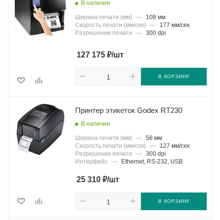
В наличии
Ширина печати (мм)
—
108 мм
Скорость печати (мм/сек)
—
177 мм/сек
Разрешение печати
—
300 dpi
₽
127 175
/шт
В КОРЗИНУ
Принтер этикеток Godex RT230
В наличии
Ширина печати (мм)
—
56 мм
Скорость печати (мм/сек)
—
127 мм/сек
Разрешение печати
—
300 dpi
Интерфейс
—
Ethernet, RS-232, USB
₽
25 310
/шт
В КОРЗИНУ