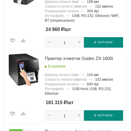
Ширина печати (мм)
—
108 мм
Скорость печати (мм/сек)
—
152 мм/сек
Разрешение печати
—
300 dpi
Интерфейс
—
USB, RS-232, Ethernet / WiFi,
BT (опционально)
₽
24 960
/шт
В КОРЗИНУ
Принтер этикеток Godex ZX-1600i
В наличии
Ширина печати (мм)
—
104 мм
Скорость печати (мм/сек)
—
102 мм/сек
Разрешение печати
—
600 dpi
Интерфейс
—
USB Host, USB, RS-232,
Ethernet
₽
181 315
/шт
В КОРЗИНУ