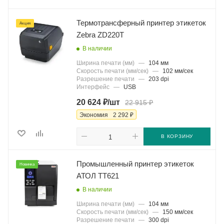
Термотрансферный принтер этикеток
Акция
Zebra ZD220T
В наличии
Ширина печати (мм)
—
104 мм
Скорость печати (мм/сек)
—
102 мм/сек
Разрешение печати
—
203 dpi
Интерфейс
—
USB
₽
₽
20 624
/шт
22 915
₽
Экономия
2 292
В КОРЗИНУ
Промышленный принтер этикеток
Новинка
АТОЛ TT621
В наличии
Ширина печати (мм)
—
104 мм
Скорость печати (мм/сек)
—
150 мм/сек
Разрешение печати
—
300 dpi