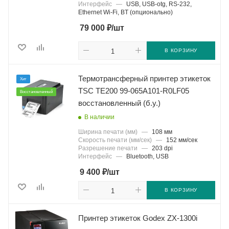
Интерфейс
—
USB, USB-otg, RS-232,
Ethernet Wi-Fi, BT (опционально)
₽
79 000
/шт
В КОРЗИНУ
Термотрансферный принтер этикеток
Хит
TSC TE200 99-065A101-R0LF05
Восстановленный
восстановленный (б.у.)
В наличии
Ширина печати (мм)
—
108 мм
Скорость печати (мм/сек)
—
152 мм/сек
Разрешение печати
—
203 dpi
Интерфейс
—
Bluetooth, USB
₽
9 400
/шт
В КОРЗИНУ
Принтер этикеток Godex ZX-1300i