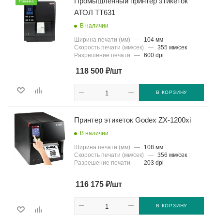
Промышленный принтер этикеток
Новинка
АТОЛ ТТ631
В наличии
Ширина печати (мм)
—
104 мм
Скорость печати (мм/сек)
—
355 мм/сек
Разрешение печати
—
600 dpi
₽
118 500
/шт
В КОРЗИНУ
Принтер этикеток Godex ZX-1200xi
В наличии
Ширина печати (мм)
—
108 мм
Скорость печати (мм/сек)
—
356 мм/сек
Разрешение печати
—
203 dpi
₽
116 175
/шт
В КОРЗИНУ