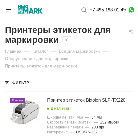
+7-495-198-01-49
Принтеры этикеток для
маркировки
51
Главная
—
Каталог
—
Все для маркировки
—
Оборудование для маркировки
—
Принтеры этикеток для маркировки
ФИЛЬТР
Принтер этикеток Bixolon SLP-TX220
Советуем
В наличии
Ширина печати (мм)
—
54 мм
Скорость печати (мм/сек)
—
152 мм/сек
Разрешение печати
—
203 dpi
Интерфейс
—
USB/RS-232