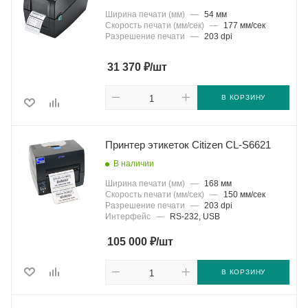
Ширина печати (мм)
—
54 мм
Скорость печати (мм/сек)
—
177 мм/сек
Разрешение печати
—
203 dpi
₽
31 370
/шт
В КОРЗИНУ
Принтер этикеток Citizen CL-S6621
В наличии
Ширина печати (мм)
—
168 мм
Скорость печати (мм/сек)
—
150 мм/сек
Разрешение печати
—
203 dpi
Интерфейс
—
RS-232, USB
₽
105 000
/шт
В КОРЗИНУ