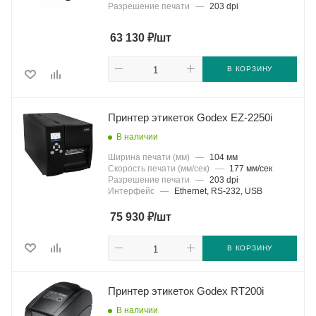
Разрешение печати
—
203 dpi
₽
63 130
/шт
В КОРЗИНУ
Принтер этикеток Godex EZ-2250i
В наличии
Ширина печати (мм)
—
104 мм
Скорость печати (мм/сек)
—
177 мм/сек
Разрешение печати
—
203 dpi
Интерфейс
—
Ethernet, RS-232, USB
₽
75 930
/шт
В КОРЗИНУ
Принтер этикеток Godex RT200i
В наличии