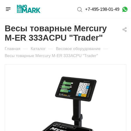
+7-495-198-01-49
Весы товарные Mercury
M-ER 333ACPU "Trader"
Главная
—
Каталог
—
Весовое оборудование
—
Весы товарные Mercury M-ER 333ACPU "Trader"