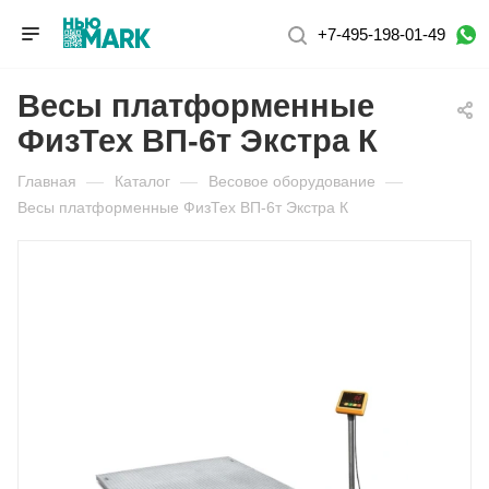
+7-495-198-01-49
Весы платформенные
ФизТех ВП-6т Экстра К
Главная
—
Каталог
—
Весовое оборудование
—
Весы платформенные ФизТех ВП-6т Экстра К