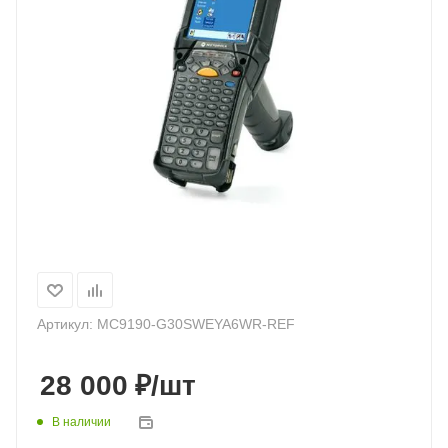
Артикул:
MC9190-G30SWEYA6WR-REF
₽
28 000
/шт
В наличии