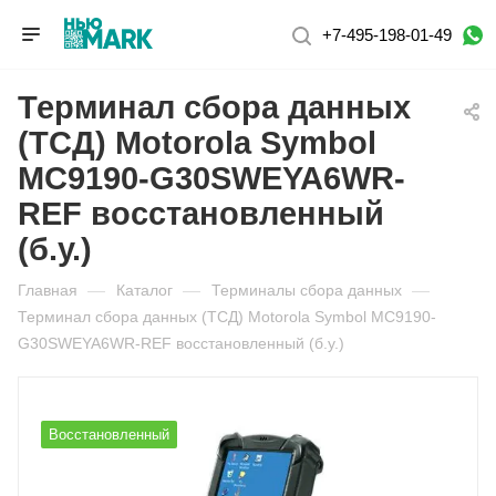
+7-495-198-01-49
Терминал сбора данных
(ТСД) Motorola Symbol
MC9190-G30SWEYA6WR-
REF восстановленный
(б.у.)
Главная
—
Каталог
—
Терминалы сбора данных
—
Терминал сбора данных (ТСД) Motorola Symbol MC9190-
G30SWEYA6WR-REF восстановленный (б.у.)
Восстановленный