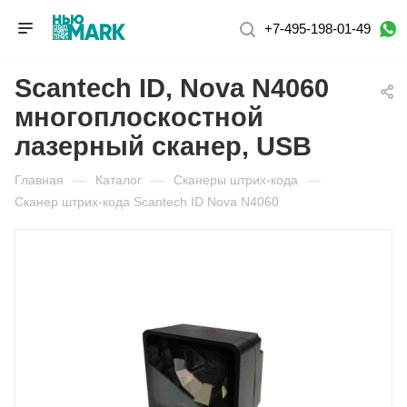
+7-495-198-01-49
Scantech ID, Nova N4060
многоплоскостной
лазерный сканер, USB
Главная
—
Каталог
—
Сканеры штрих-кода
—
Сканер штрих-кода Scantech ID Nova N4060