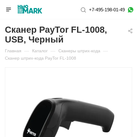
+7-495-198-01-49
Сканер PayTor FL-1008,
USB, Черный
Главная
—
Каталог
—
Сканеры штрих-кода
—
Сканер штрих-кода PayTor FL-1008