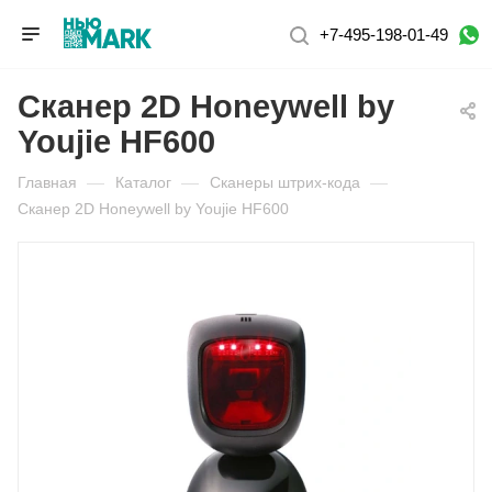
+7-495-198-01-49
Сканер 2D Honeywell by
Youjie HF600
Главная
—
Каталог
—
Сканеры штрих-кода
—
Сканер 2D Honeywell by Youjie HF600