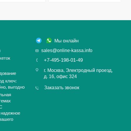
Мы онлайн
ы
sales@online-kassa.info
кеток
+7-495-198-01-49
г. Москва, Электродный проезд,
дование
д. 16, офис 324
од ключ:
бно, выгодно
Заказать звонок
льная
темах
С
 надежное
вашего