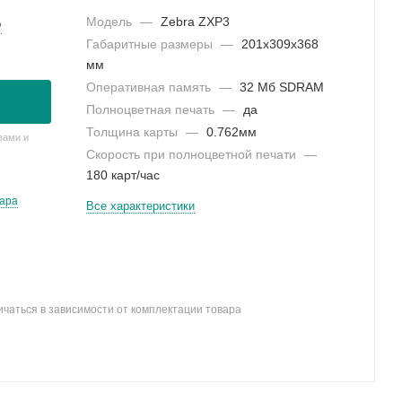
Модель
—
Zebra ZXP3
?
Габаритные размеры
—
201x309x368
мм
Оперативная память
—
32 Мб SDRAM
Полноцветная печать
—
да
Толщина карты
—
0.762мм
вами и
Скорость при полноцветной печати
—
180 карт/час
вара
Все характеристики
ичаться в зависимости от комплектации товара