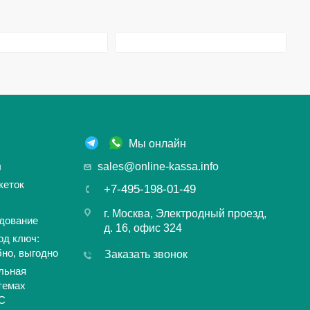
Мы онлайн
ы
sales@online-kassa.info
кеток
+7-495-198-01-49
г. Москва, Электродный проезд,
дование
д. 16, офис 324
од ключ:
бно, выгодно
Заказать звонок
льная
темах
С