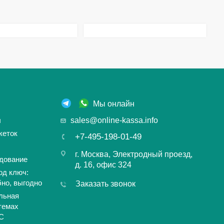
Мы онлайн
ы
sales@online-kassa.info
кеток
+7-495-198-01-49
г. Москва, Электродный проезд,
дование
д. 16, офис 324
од ключ:
бно, выгодно
Заказать звонок
льная
темах
С