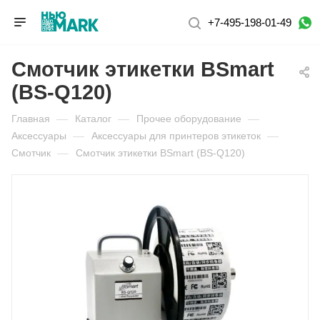
+7-495-198-01-49
Смотчик этикетки BSmart
(BS-Q120)
Главная
—
Каталог
—
Прочее оборудование
—
Аксессуары
—
Аксессуары для принтеров этикеток
—
Смотчик
—
Смотчик этикетки BSmart (BS-Q120)