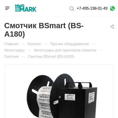
+7-495-198-01-49
Смотчик BSmart (BS-
A180)
Главная
—
Каталог
—
Прочее оборудование
—
Аксессуары
—
Аксессуары для принтеров этикеток
—
Смотчик
—
Смотчик BSmart (BS-A180)