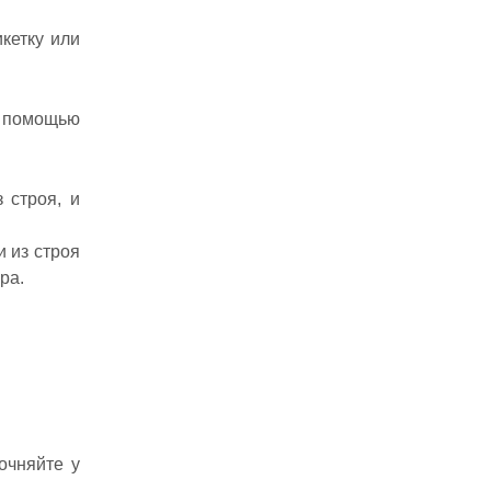
кетку или
с помощью
 строя, и
 из строя
ра.
очняйте у