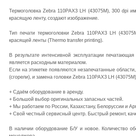
Термоголовка Zebra 110PAX3 LH (43075M), 300 dpi им
красящую ленту, создают изображение.
Тип печати термоголовки Zebra 110PAX3 LH (43075M),
красящей ленты (Thermo transfer printing).
В результате интенсивной эксплуатации печатающая 
является расходным материалом.
Если на этикетке появляются незапечатанные области,
(сгорели), и замена головки Zebra 110PAX3 LH (43075M
+ Сдаём оборудование в аренду.
+ Большой выбор оригинальных запасных частей.
+ Мы работаем по России, Казахстану, Белоруссии и Ар
+ Свой честный сервисный центр. Быстрый ремонт, каче
В наличии оборудование Б/У и новое. Количество о
менеджера.