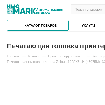
Автоматизация
бизнеса
КАТАЛОГ ТОВАРОВ
УСЛУГИ
Печатающая головка принтера
Главная
—
Каталог
—
Прочее оборудование
—
Аксесс
Печатающая головка принтера Zebra 110PAX3 LH (43075M), 30