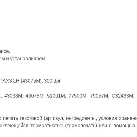
фисе.
ем и устанавливаем
AX3 LH (43075M), 300 dpi.
1, 43038M, 43075M, 51001M, 77500M, 79057M, G32433M,
ечать текстовой (артикул, ингредиенты, условия хранения
моклеющейся термоэтикетке (термопечать) или с помощью