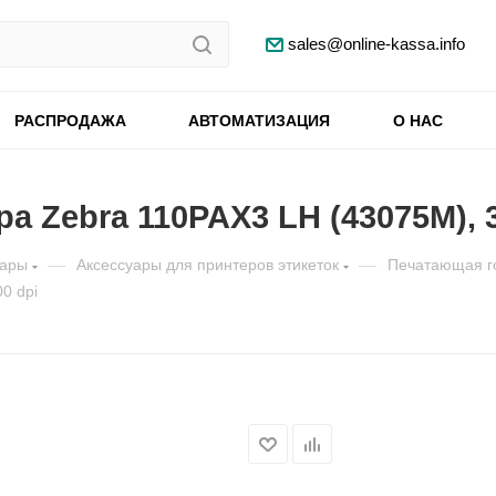
sales@online-kassa.info
РАСПРОДАЖА
АВТОМАТИЗАЦИЯ
О НАС
 Zebra 110PAX3 LH (43075M), 3
уары
—
Аксессуары для принтеров этикеток
—
Печатающая г
0 dpi