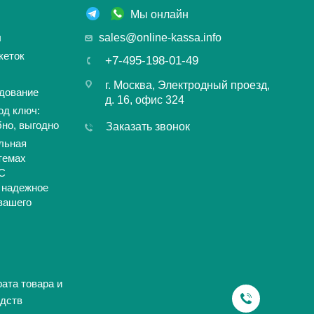
Мы онлайн
ы
sales@online-kassa.info
кеток
+7-495-198-01-49
г. Москва, Электродный проезд,
дование
д. 16, офис 324
од ключ:
бно, выгодно
Заказать звонок
льная
темах
С
 надежное
вашего
ата товара и
дств