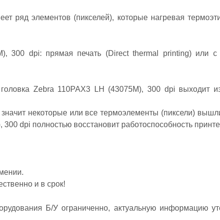
еет ряд элементов (пикселей), которые нагревая термоэти
 300 dpi: прямая печать (Direct thermal printing) или 
головка Zebra 110PAX3 LH (43075M), 300 dpi выходит из
 значит некоторые или все термоэлементы (пиксели) вышли
), 300 dpi полностью восстановит работоспособность принте
мении.
ственно и в срок!
борудования Б/У ограниченно, актуальную информацию ут