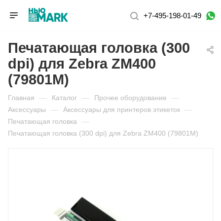
+7-495-198-01-49
Печатающая головка (300
dpi) для Zebra ZM400
(79801M)
Главная
—
Каталог
—
Прочее оборудование
—
Аксессуары
—
Аксессуары для принтеров этикеток
—
Печатающая головка
—
Печатающая головка (300 dpi) для Zebra ZM400 (79801M)